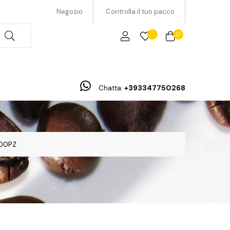
Negozio
Controlla il tuo pacco
0
+393347750268
Chatta:
100PZ