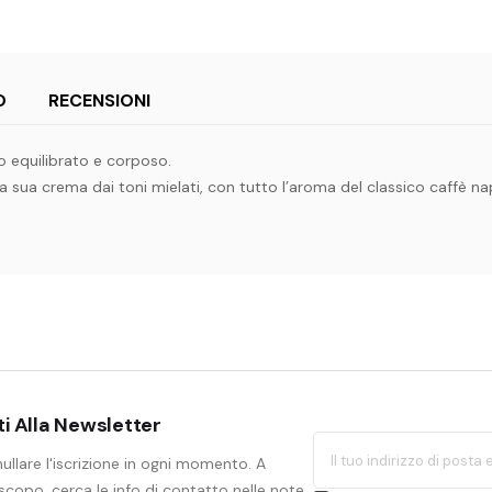
O
RECENSIONI
o equilibrato e corposo.
la sua crema dai toni mielati, con tutto l’aroma del classico caffè n
iti Alla Newsletter
ullare l'iscrizione in ogni momento. A
copo, cerca le info di contatto nelle note