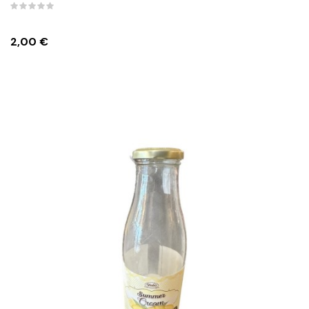
Prezzo
2,00 €