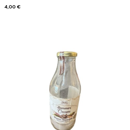
Prezzo
4,00 €