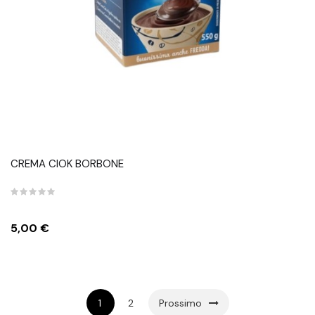
CREMA CIOK BORBONE
Prezzo
5,00 €
1
2
Prossimo