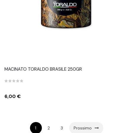
MACINATO TORALDO BRASILE 250GR
Prezzo
6,00 €
1
2
3
Prossimo