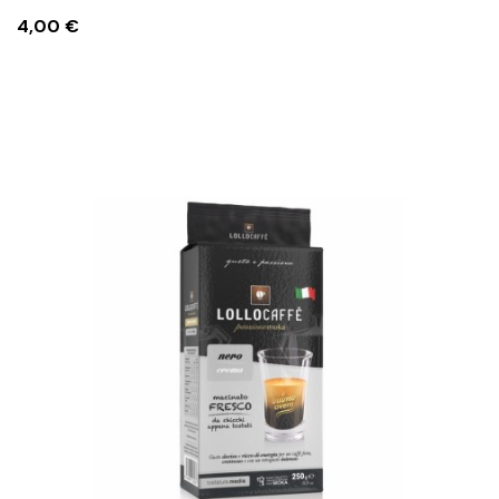
Prezzo
4,00 €