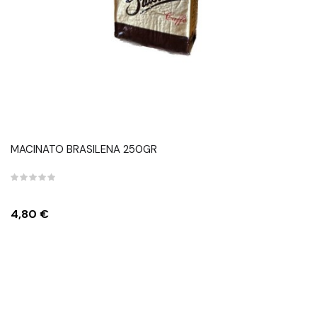
MACINATO BRASILENA 250GR
Prezzo
4,80 €