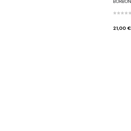
BORBON
Prezzo
21,00 €