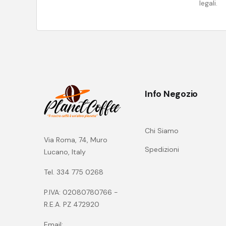
legali.
Info Negozio
Chi Siamo
Via Roma, 74, Muro
Spedizioni
Lucano, Italy
Tel. 334 775 0268
P.IVA: 02080780766 -
R.E.A. PZ 472920
Email: