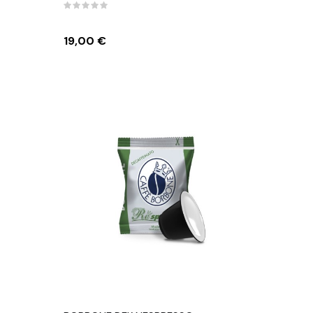
Prezzo
19,00 €