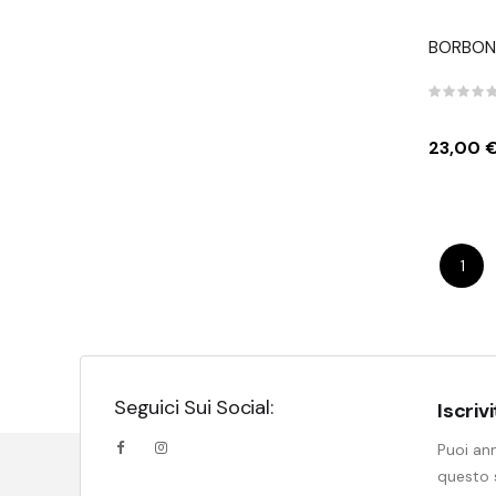
BORBON
Prezzo
23,00 
1
Seguici Sui Social:
Iscriv
Puoi ann
questo s