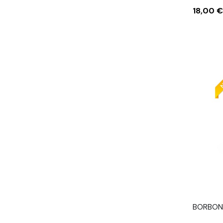
Prezzo
18,00 €
BORBON
CAPSUL