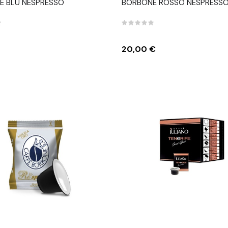
E BLU NESPRESSO
BORBONE ROSSO NESPRESS
Prezzo
20,00 €